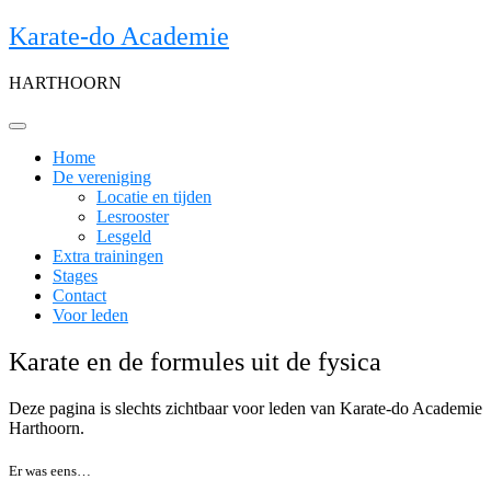
Skip
Karate-do Academie
to
content
HARTHOORN
Home
De vereniging
Locatie en tijden
Lesrooster
Lesgeld
Extra trainingen
Stages
Contact
Voor leden
Karate en de formules uit de fysica
Deze pagina is slechts zichtbaar voor leden van Karate-do Academie
Harthoorn.
Er was eens…